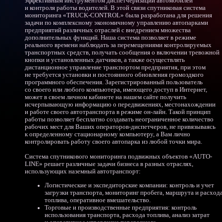
эффективным инструментом диспетчеризации автомобилей
и контроля работы водителей. В этой связи спутниковая система
мониторинга
«TRUCK
-CONTROL» была разработана для решения
задачи по комплексному экономичному управлению автопарками
предприятий различных отраслей с внедрением множества
дополнительных функций. Наша система позволяет в режиме
реального времени наблюдать за перемещениями контролируемых
транспортных средств, получать сообщения о включении тревожной
кнопки и установленных датчиков, а также осуществлять
дистанционное управление транспортом предприятия, при этом
не требуется установки и постоянного обновления громоздкого
программного обеспечения. Зарегистрированный пользователь
со своего или любого компьютера, имеющего доступ в Интернет,
может в своем личном кабинете на нашем сайте получить
исчерпывающую информацию о передвижениях, местонахождении
и работе своего автотранспорта в режиме он-лайн. Такой принцип
работы позволяет бесплатно создавать неограниченное количество
рабочих мест для Ваших операторов-диспетчеров, не привязываясь
к определенному стационарному компьютеру, а Вам лично
контролировать работу своего автопарка из любой точки мира.
Система спутникового мониторинга подвижных объектов
«AUTO
-
LINE» решает различные задачи бизнеса в разных отраслях,
использующих наземный автотранспорт:
Логистические и экспедиторские компании: контроль и учет
загрузки транспорта, мониторинг пробега, маршрута и расход
топлива, оперативное вмешательство.
Торговые и производственные предприятия: контроль
использования транспорта, расхода топлива, анализ затрат