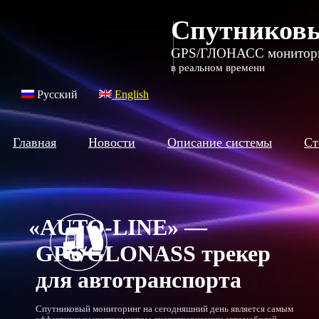
Спутников
GPS/ГЛОНАСС монитор
в реальном времени
Русский
English
Главная
Новости
Описание системы
Ст
«AUTO
-LINE» —
GPS/GLONASS трекер
для автотранспорта
Спутниковый мониторинг на сегодняшний день является самым